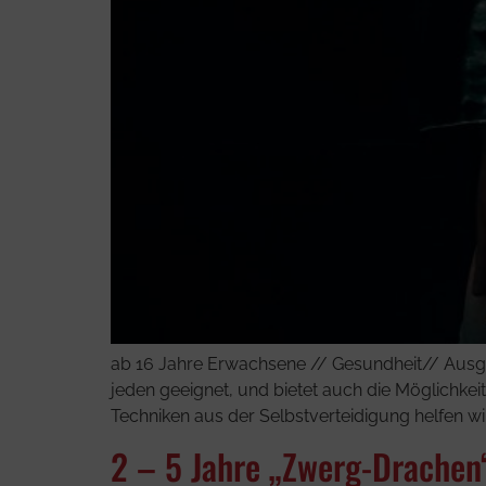
ab 16 Jahre Erwachsene // Gesundheit// Ausgle
jeden geeignet, und bietet auch die Möglichkei
Techniken aus der Selbstverteidigung helfen wir 
2 – 5 Jahre „Zwerg-Drachen