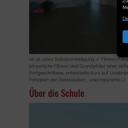
Zu
Me
Di
ab 16 Jahre Selbst­verteidigung // Fitness// P
körperliche Fitness sind Grundpfeiler einer einf
Fortgeschrittene, entwickelte Kurs auf. Unabh
Prinzipien der Deeskalation_ unkomplizierte […]
Über die Schule