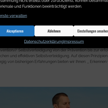
stimmung nicht erteilst oder zurückziehst, können bestimmt
rkmale und Funktionen beeinträchtigt werden.
enste verwalten
Akzeptieren
Ablehnen
Einstellungen ansehe
Datenschutzerklärung
Impressum
rävention// Selbstverteidigung Von der Prävention bis zur er
achen und effektiven Selbstverteidigung. Auf diesen Prinzipien
ängig von bisherigen Erfahrungen bieten wir Ihnen: _ Erkenn