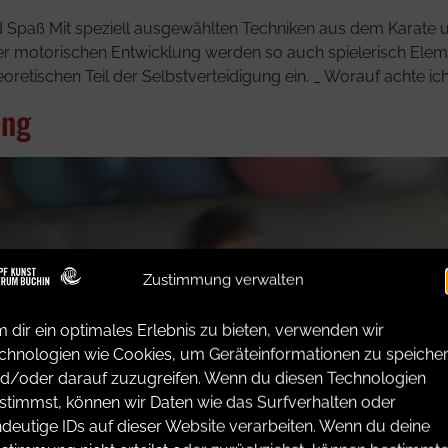
Spaß Mit speziell ausgewählten Techniken aus dem Karate un
 motorischen Entwicklung werden so auch spielerisch Eleme
etischen Teil der Selbstverteidigung ein. _ Worauf achte ich,
ung
Zustimmung verwalten
 dir ein optimales Erlebnis zu bieten, verwenden wir
chnologien wie Cookies, um Geräteinformationen zu speiche
d/oder darauf zuzugreifen. Wenn du diesen Technologien
stimmst, können wir Daten wie das Surfverhalten oder
ndeutige IDs auf dieser Website verarbeiten. Wenn du deine