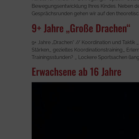
Bewegungsentwicklung Ihres Kindes. Neben der
Gesprächsrunden gehen wir auf den ­theoretisc
9+ Jahre „Große Drachen“
9+ Jahre „Drachen“ // Koordination und Taktik _ 
Stärken_ gezieltes Koordinationstraining_ Erle
Trainingsstunden? _ Lockere Sportsachen (lange 
Erwachsene ab 16 Jahre