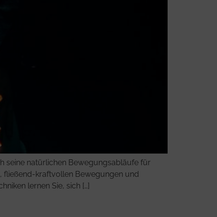
ch seine natürlichen Bewegungsabläufe für
en, fließend-kraftvollen Bewegungen und
niken lernen Sie, sich […]