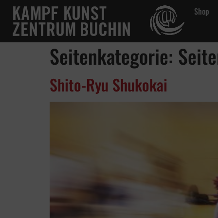
Shop
springen
Shop
Altersgruppen
Diszip
Seitenkategorie:
Seite
Shito-Ryu Shukokai