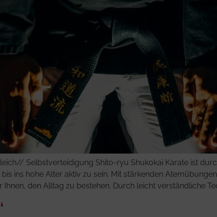
ich// Selbstverteidigung Shito-ryu Shukokai Karate ist dur
t bis ins hohe Alter aktiv zu sein. Mit stärkenden Atemübung
Ihnen, den Alltag zu bestehen. Durch leicht verständliche Tech
“