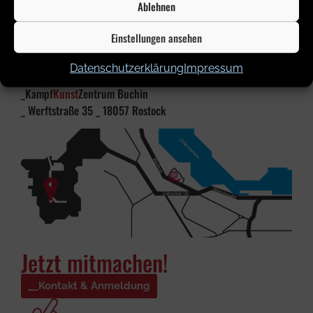
Ablehnen
KampfkunstzentrumBuchin
Einstellungen ansehen
#kampfkunstzentrumbuchin
Dojo
Datenschutzerklärung
Impressum
_Kampf
Kunst
Zentrum Buchin
_ Werftstraße 35 _ 18057 Rostock
Jetzt mitmachen!
Kontakt & Anmeldung