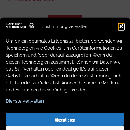
Zurück
Zustimmung verwalten
Um dir ein optimales Erlebnis zu bieten, verwenden wir
Technologien wie Cookies, um Geräteinformationen zu
speichern und/oder darauf zuzugreifen. Wenn du
diesen Technologien zustimmst, können wir Daten wie
Kontakt
das Surfverhalten oder eindeutige IDs auf dieser
Website verarbeiten. Wenn du deine Zustimmung nicht
Kontakt
erteilst oder zurückziehst, können bestimmte Merkmale
und Funktionen beeinträchtigt werden.
_ KampfKunstZentrum Buchin
_ Arne Buchin
Dienste verwalten
_ info@karate-buchin.de
_ 0172/3178454
Akzeptieren
www.karate-buchin.de