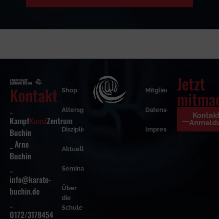
Jetzt
Kontakt
Shop
Mitgliederbereich
mitma
_
Altersgruppen
Datenschutzerklärung
Kontak
Kampf
Kunst
Zentrum
Anmeld
Disziplinen
Impressum
Buchin
_ Arne
Aktuelles
Buchin
_
Seminare
info@karate-
Über
buchin.de
die
_
Schule
0172/3178454