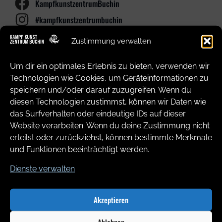
KampfkunstzentrumBuchin
#kampfkunstzentrumbuchin
Dojo
Zustimmung verwalten
_Kampf
Kunst
Zentrum Buchin
Um dir ein optimales Erlebnis zu bieten, verwenden wir
_ Werftstraße 35 _ 18057 Rostock
Technologien wie Cookies, um Geräteinformationen zu
speichern und/oder darauf zuzugreifen. Wenn du
diesen Technologien zustimmst, können wir Daten wie
das Surfverhalten oder eindeutige IDs auf dieser
Website verarbeiten. Wenn du deine Zustimmung nicht
erteilst oder zurückziehst, können bestimmte Merkmale
und Funktionen beeinträchtigt werden.
Dienste verwalten
Jetzt mitmachen!
Kontakt & Anmeldung
Akzeptieren
Ablehnen