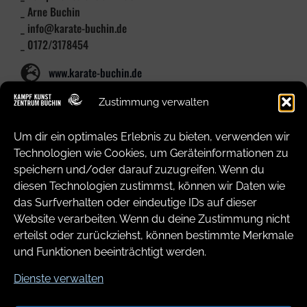
_ Arne Buchin
_ info@karate-buchin.de
_ 0172/3178454
www.karate-buchin.de
KampfkunstzentrumBuchin
Zustimmung verwalten
#kampfkunstzentrumbuchin
Um dir ein optimales Erlebnis zu bieten, verwenden wir
Dojo
Technologien wie Cookies, um Geräteinformationen zu
speichern und/oder darauf zuzugreifen. Wenn du
_Kampf
Kunst
Zentrum Buchin
diesen Technologien zustimmst, können wir Daten wie
_ Werftstraße 35 _ 18057 Rostock
das Surfverhalten oder eindeutige IDs auf dieser
Website verarbeiten. Wenn du deine Zustimmung nicht
erteilst oder zurückziehst, können bestimmte Merkmale
und Funktionen beeinträchtigt werden.
Dienste verwalten