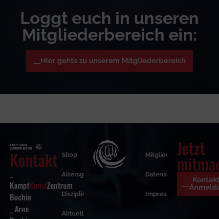
Loggt euch in unseren
Mitgliederbereich ein:
Hier gehts zu unserem Mitgliederbereich
Jetzt
Kontakt
Shop
Mitgliederbereich
mitma
_
Altersgruppen
Datenschutzerklärung
Kontak
Kampf
Kunst
Zentrum
Anmeld
Disziplinen
Impressum
Buchin
_ Arne
Aktuelles