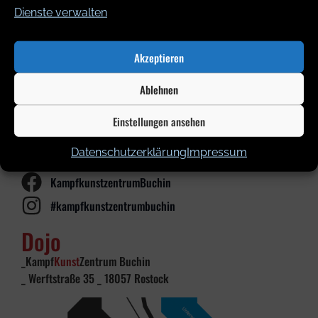
Kontakt
Dienste verwalten
Kontakt
Akzeptieren
_ KampfKunstZentrum Buchin
Ablehnen
_ Arne Buchin
_ info@karate-buchin.de
Einstellungen ansehen
_ 0172/3178454
Datenschutzerklärung
Impressum
www.karate-buchin.de
KampfkunstzentrumBuchin
#kampfkunstzentrumbuchin
Dojo
_Kampf
Kunst
Zentrum Buchin
_ Werftstraße 35 _ 18057 Rostock