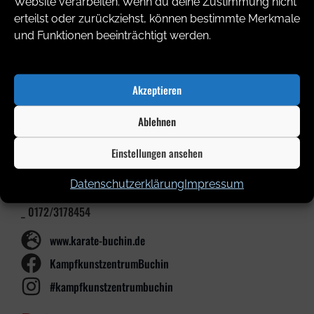
Website verarbeiten. Wenn du deine Zustimmung nicht
erteilst oder zurückziehst, können bestimmte Merkmale
und Funktionen beeinträchtigt werden.
Akzeptieren
Kontakt
Ablehnen
Kontakt
Einstellungen ansehen
_ KampfKunstZentrum Buchin
_ Arne Buchin
Datenschutzerklärung
Impressum
_ info@karate-buchin.de
_ 0172/3178454
www.karate-buchin.de
KampfkunstzentrumBuchin
#kampfkunstzentrumbuchin