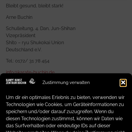
Bleibt gesund, bleibt stark!
Arne Buchin
Schulleitung, 4. Dan, Jun-Shihan
Vizepräsident
Shito – ryu Shukokai Union
Deutschland e.V.
Tel.: 0172/ 31 78 454
info@karate-buchin.de
Zustimmung verwalten
www.karate-buchin.de
https://www.youtube.com/channel/UCpqB
Um dir ein optimales Erlebnis zu bieten, verwenden wir
lcrc9pQTZDwH_UgH3VQ
Technologien wie Cookies, um Geräteinformationen zu
speichern und/oder darauf zuzugreifen. Wenn du
diesen Technologien zustimmst, können wir Daten wie
das Surfverhalten oder eindeutige IDs auf dieser
Zurück