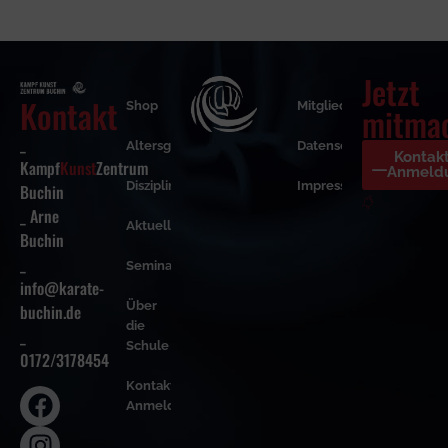
Jetzt
Kontakt
Shop
Mitgliederbereich
mitma
_
Altersgruppen
Datenschutzerklärung
Kontak
Kampf
Kunst
Zentrum
Anmeld
Disziplinen
Impressum
Buchin
_ Arne
Aktuelles
Buchin
_
Seminare
info@karate-
Über
buchin.de
die
_
Schule
0172/3178454
Kontakt &
Anmeldung