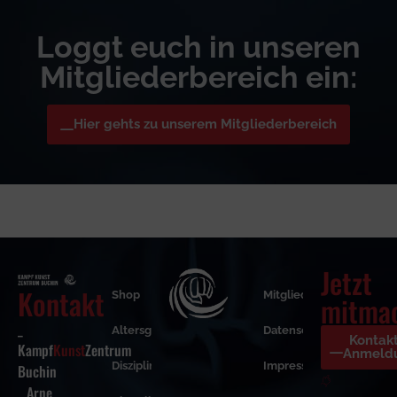
Loggt euch in unseren
Mitgliederbereich ein:
Hier gehts zu unserem Mitgliederbereich
Jetzt
Kontakt
Shop
Mitgliederbereich
mitma
_
Altersgruppen
Datenschutzerklärung
Kontak
Kampf
Kunst
Zentrum
Anmeld
Disziplinen
Impressum
Buchin
_ Arne