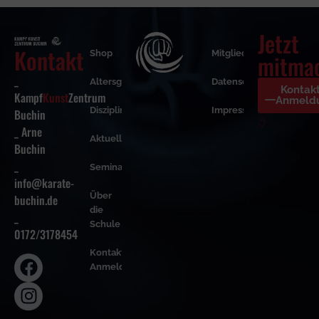
Jetzt
Kontakt
Shop
Mitgliederbereich
mitma
_
Altersgruppen
Datenschutzerklärung
Kontak
Kampf
Kunst
Zentrum
Anmeld
Disziplinen
Impressum
Buchin
_ Arne
Aktuelles
Buchin
_
Seminare
info@karate-
Über
buchin.de
die
_
Schule
0172/3178454
Kontakt &
Anmeldung