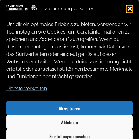
_Kampf
Kunst
Zentrum Buchin
Zustimmung verwalten
_ Werftstraße 35 _ 18057 Rostock
Um dir ein optimales Erlebnis zu bieten, verwenden wir
Technologien wie Cookies, um Geräteinformationen zu
speichern und/oder darauf zuzugreifen. Wenn du
diesen Technologien zustimmst, können wir Daten wie
das Surfverhalten oder eindeutige IDs auf dieser
Website verarbeiten. Wenn du deine Zustimmung nicht
erteilst oder zurückziehst, können bestimmte Merkmale
Jetzt mitmachen!
und Funktionen beeinträchtigt werden.
Kontakt & Anmeldung
Dienste verwalten
Akzeptieren
Ablehnen
Einstellungen ansehen