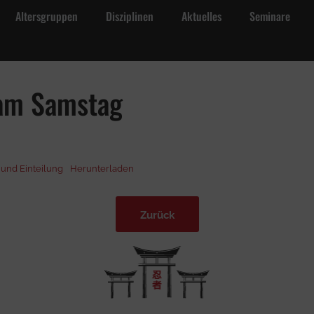
Altersgruppen
Disziplinen
Aktuelles
Seminare
linen
Aktuelles
Seminare
Über die Schule
Kontak
 am Samstag
 und Einteilung
Herunterladen
Zurück