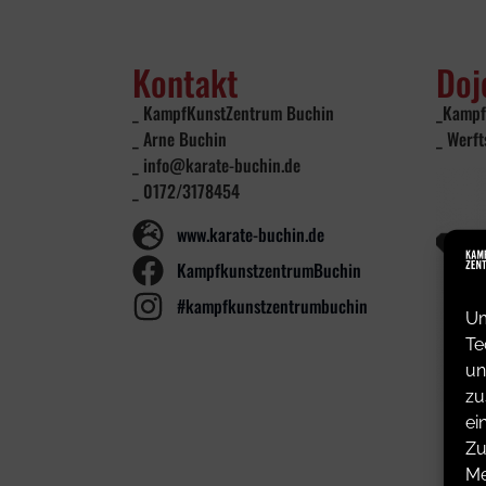
Kontakt
Doj
_ KampfKunstZentrum Buchin
_Kampf
_ Arne Buchin
_ Werft
_ info@karate-buchin.de
_ 0172/3178454
www.karate-buchin.de
KampfkunstzentrumBuchin
#kampfkunstzentrumbuchin
Um
Te
un
zu
ei
Zu
Me